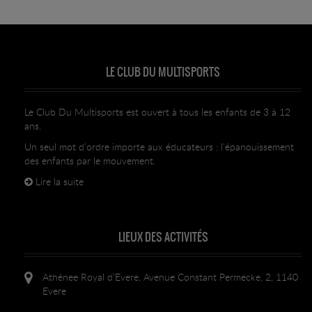
On gagne toujours à faire du sport au
Club du
Multisports
LE CLUB DU MULTISPORTS
Le Club Du Multisports est ouvert à tous les enfants de 3 à 12
ans.
Un seul mot d’ordre importe aux éducateurs : l’épanouissement
des enfants par le mouvement.
Lire la suite
LIEUX DES ACTIVITÉS
Athénee Royal d’Evere, Avenue Constant Permecke, 2, 1140
Evere