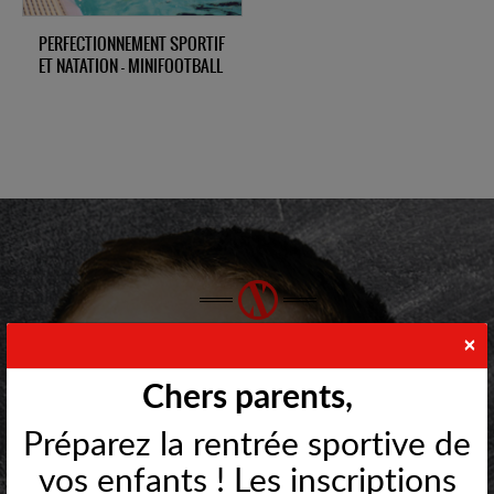
PERFECTIONNEMENT SPORTIF
ET NATATION - MINIFOOTBALL
×
NOS VALEURS AU CLUB DU
MULTISPORTS
Chers parents,
Préparez la rentrée sportive de
vos enfants ! Les inscriptions