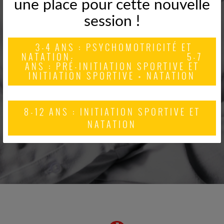
une place pour cette nouvelle
session !
3-4 ANS : PSYCHOMOTRICITÉ ET
NATATION- 5-7
ANS : PRÉ-INITIATION SPORTIVE ET
INITIATION SPORTIVE + NATATION
GRANDIR
8-12 ANS
: INITIATION SPORTIVE ET
NATATION