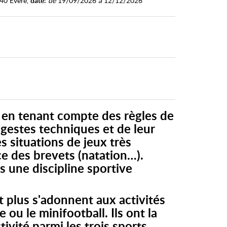
40 Evere,
date:
de
19/09/2026
à
12/12/2026
s en tenant compte des règles de
 gestes techniques et de leur
s situations de jeux très
ce des brevets (natation…).
s une discipline sportive
t plus s'adonnent aux activités
e ou le minifootball. Ils ont la