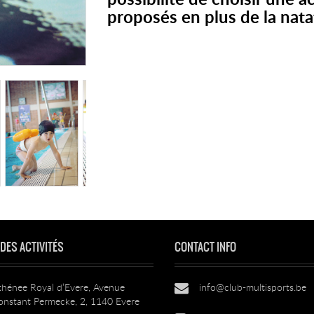
possibilité de choisir une ac
proposés en plus de la nata
 DES ACTIVITÉS
CONTACT INFO
thénee Royal d’Evere, Avenue
info@club-multisports.be
onstant Permecke, 2, 1140 Evere