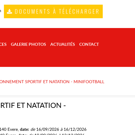
DOCUMENTS À TÉLÉCHARGER
n
CES
GALERIE PHOTOS
ACTUALITÉS
CONTACT
IONNEMENT SPORTIF ET NATATION - MINIFOOTBALL
TIF ET NATATION -
140 Evere,
date:
de
16/09/2026
à
16/12/2026