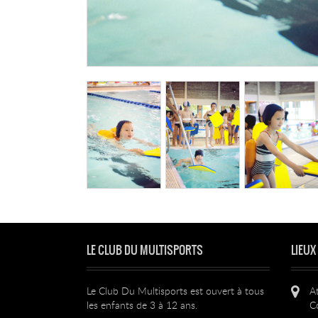
LE CLUB DU MULTISPORTS
LIEUX
Le Club Du Multisports est ouvert à tous
A
les enfants de 3 à 12 ans.
C