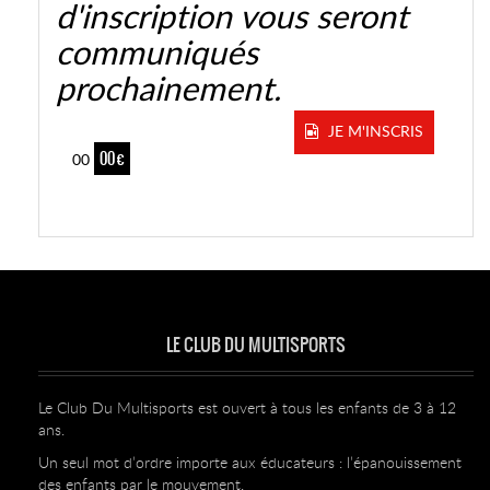
d'inscription vous seront
communiqués
prochainement.
JE M'INSCRIS
00 €
00
LE CLUB DU MULTISPORTS
Le Club Du Multisports est ouvert à tous les enfants de 3 à 12
ans.
Un seul mot d’ordre importe aux éducateurs : l’épanouissement
des enfants par le mouvement.